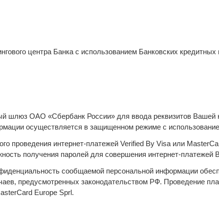
нгового центра Банка с использованием Банковских кредитных
ый шлюз ОАО «Сбербанк России» для ввода реквизитов Вашей к
рмации осуществляется в защищенном режиме с использовани
го проведения интернет-платежей Verified By Visa или MasterC
жность получения паролей для совершения интернет-платежей В
нфиденциальность сообщаемой персональной информации обес
чаев, предусмотренных законодательством РФ. Проведение пла
sterCard Europe Sprl.